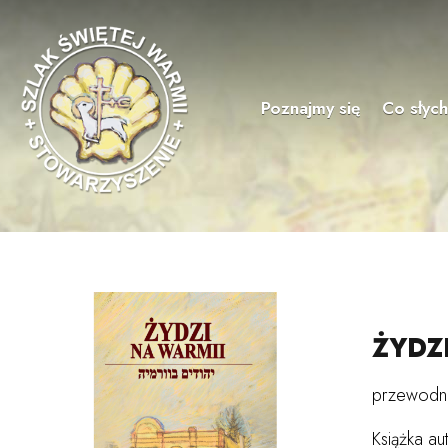
Poznajmy się
Co słyc
ŻYDZ
przewodnik
Książka a