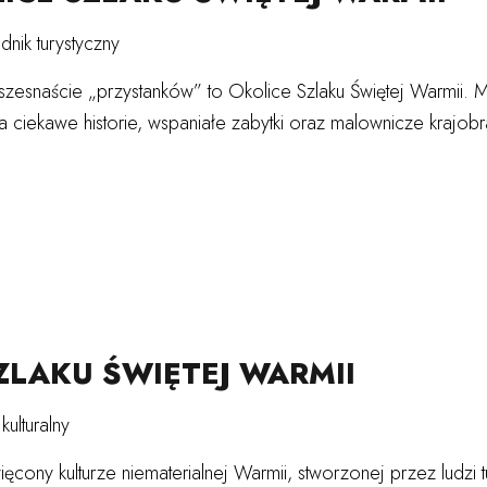
nik turystyczny
szesnaście „przystanków” to Okolice Szlaku Świętej Warmii. M
 ciekawe historie, wspaniałe zabytki oraz malownicze krajobr
ZLAKU ŚWIĘTEJ WARMII
kulturalny
cony kulturze niematerialnej Warmii, stworzonej przez ludzi t