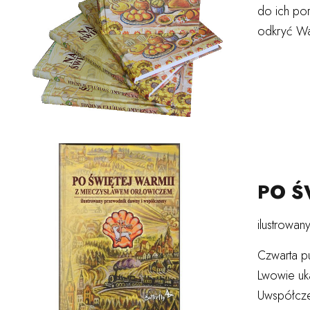
do ich por
odkryć War
PO Ś
ilustrowa
Czwarta pu
Lwowie uk
Uwspółcześ