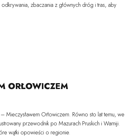
, odkrywania, zbaczania z głównych dróg i tras, aby
EM ORŁOWICZEM
tyki – Mieczysławem Orłowiczem. Równo sto lat temu, we
strowany przewodnik po Mazurach Pruskich i Warniji.
tóre wątki opowieści o regionie.