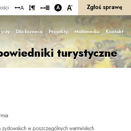
Zgłoś sprawę
ości
rysty
Dla biznesu
Projekty
Multimedia
Kontakt
owiedniki turystyczne
rmia
in żydowskich w poszczególnych warmińskich