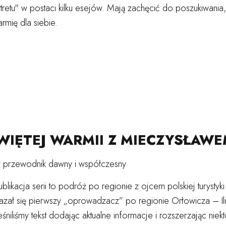
tretu" w postaci kilku esejów. Mają zachęcić do poszukiwania
mię dla siebie.
WIĘTEJ WARMII Z MIECZYSŁAW
ny przewodnik dawny i współczesny
blikacja serii to podróż po regionie z ojcem polskiej turys
azał się pierwszy „oprowadzacz” po regionie Orłowicza – Ilu
niliśmy tekst dodając aktualne informacje i rozszerzając niek