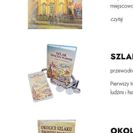
miejscowo
czytaj
SZLA
przewodni
Pierwszy t
ludźmi i h
OKOL