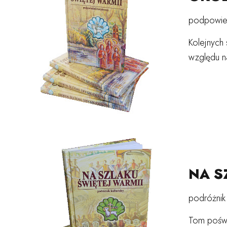
podpowied
Kolejnych 
względu na
NA S
podróżnik 
Tom poświę