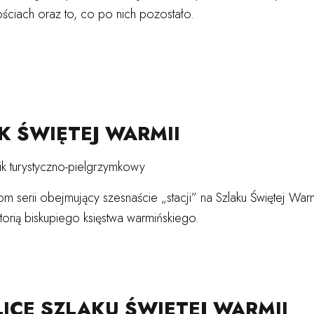
ściach oraz to, co po nich pozostało.
K ŚWIĘTEJ WARMII
k turystyczno-pielgrzymkowy
om serii obejmujący szesnaście „stacji” na Szlaku Świętej Warm
istorią biskupiego księstwa warmińskiego.
ICE SZLAKU ŚWIĘTEJ WARMII