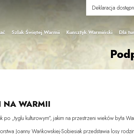
Deklaracja dostępn
hać
Szlak Świętej Warmii
Kunsztyk Warmiński
Dla tu
Podp
I NA WARMII
 po „tyglu kulturowym”, jakim na przestrzeni wieków była Wa
utorstwa Joanny Wańkowskiej-Sobiesiak przedstawia losy rodz